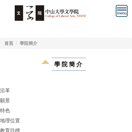
跳
到
主
要
內
容
首頁
學院簡介
區
學院簡介
沿革
願景
特色
地理位置
教育目標